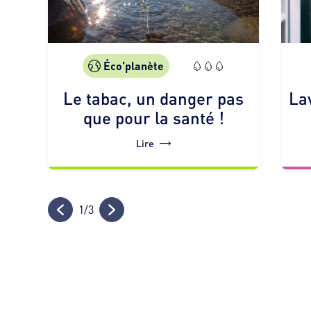
Éco’planète
Le tabac, un danger pas
La
que pour la santé !
Lire
1
/
3