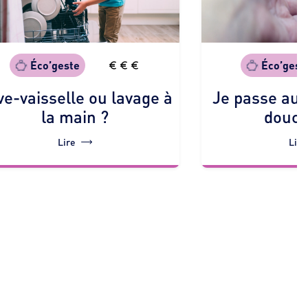
Éco’gest
Éco’geste
Je passe au
ve-vaisselle ou lavage à
douch
la main ?
Lire
Lire